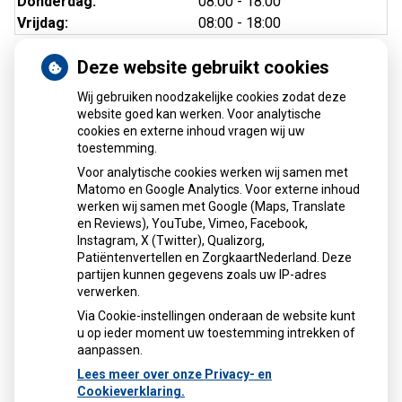
Donderdag:
08:00 - 18:00
Vrijdag:
08:00 - 18:00
Deze website gebruikt cookies
Wij gebruiken noodzakelijke cookies zodat deze
Kaart
website goed kan werken. Voor analytische
cookies en externe inhoud vragen wij uw
toestemming.
Voor analytische cookies werken wij samen met
Matomo en Google Analytics. Voor externe inhoud
werken wij samen met Google (Maps, Translate
U heeft geen toestemming gegeven voor
en Reviews), YouTube, Vimeo, Facebook,
externe inhoud
die nodig is om dit te
Instagram, X (Twitter), Qualizorg,
zien.
Patiëntenvertellen en ZorgkaartNederland. Deze
Cookie-instellingen wijzigen
partijen kunnen gegevens zoals uw IP-adres
verwerken.
Via Cookie-instellingen onderaan de website kunt
u op ieder moment uw toestemming intrekken of
aanpassen.
Lees meer over onze Privacy- en
Cookieverklaring.