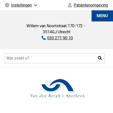
Instellingen
Patiëntenomgeving
Van
MENU
den
Bergh's
Willem van Noortstraat
170-172
Apotheek
3514GJ
Utrecht
Tel:
030 271 90 10
Hoofdmenu
Zoeke