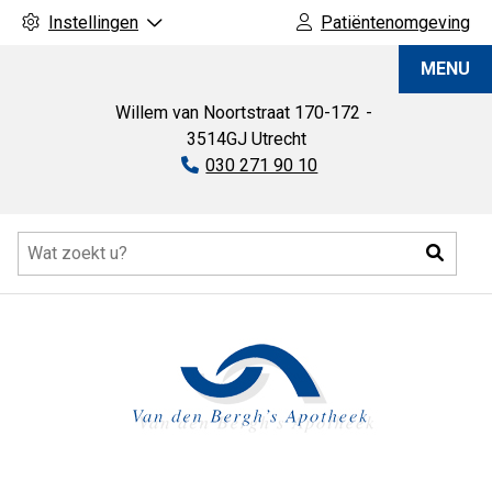
Instellingen
Patiëntenomgeving
Van
MENU
den
Bergh's
Willem van Noortstraat
170-172
Apotheek
3514GJ
Utrecht
Tel:
030 271 90 10
Hoofdmenu
Zoeke