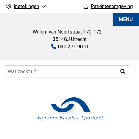
Instellingen
Patiëntenomgeving
Van
MENU
den
Bergh's
Willem van Noortstraat
170-172
Apotheek
3514GJ
Utrecht
Tel:
030 271 90 10
Hoofdmenu
Zoeke