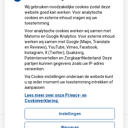
Wij gebruiken noodzakelijke cookies zodat deze
Kaart
website goed kan werken. Voor analytische
cookies en externe inhoud vragen wij uw
toestemming.
Voor analytische cookies werken wij samen met
Matomo en Google Analytics. Voor externe inhoud
werken wij samen met Google (Maps, Translate
U heeft geen toestemming gegeven voor
en Reviews), YouTube, Vimeo, Facebook,
externe inhoud
die nodig is om dit te
Instagram, X (Twitter), Qualizorg,
zien.
Patiëntenvertellen en ZorgkaartNederland. Deze
Cookie-instellingen wijzigen
partijen kunnen gegevens zoals uw IP-adres
verwerken.
Via Cookie-instellingen onderaan de website kunt
u op ieder moment uw toestemming intrekken of
aanpassen.
Lees meer over onze Privacy- en
Cookieverklaring.
Instellingen
Weigeren